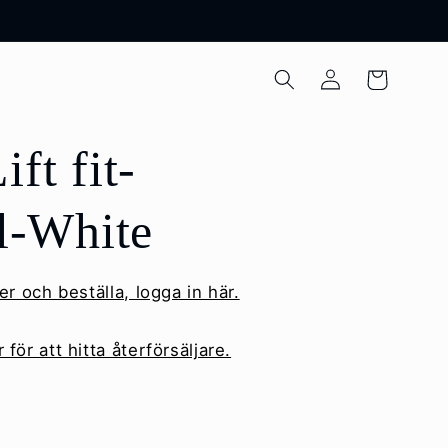
Logga
Varukorg
in
ft fit-
ll-White
er och beställa, logga in här.
för att hitta återförsäljare.