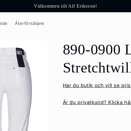
Välkommen till Alf Eriksson!
uide
Återförsäljare
890-0900 Li
Stretchtwi
Har du butik och vill se pris
Är du privatkund? Klicka här 